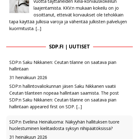
vuotta täyttäneiden Kela-korvauskokeilun
laajentamista. KKV:n mukaan kokeilu on jo
osoittanut, etteivät korvaukset ole tehokkain
tapa käyttää julkisia varoja ja vähentää julkisten palvelujen
kuormitusta.
[...]
SDP.FI | UUTISET
SDP:n Saku Nikkanen: Ceutan tilanne on saatava pian
hallintaan
31 heinäkuun 2026
SDP:n hallintovaliokunnan jäsen Saku Nikkanen vaatii
Ceutan tilanteen nopeaa hallintaan saamista. The post
SDP:n Saku Nikkanen: Ceutan tilanne on saatava pian
hallintaan appeared first on SDP.
[...]
SDP:n Eveliina Heinäluoma: Näkyyhän hallituksen tuore
huolestuminen kielitaidosta syksyn riihipäätöksissä?
31 heinäkuun 2026