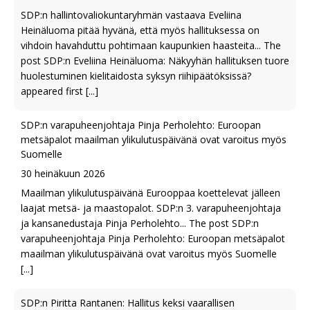
SDP:n hallintovaliokuntaryhmän vastaava Eveliina
Heinäluoma pitää hyvänä, että myös hallituksessa on
vihdoin havahduttu pohtimaan kaupunkien haasteita... The
post SDP:n Eveliina Heinäluoma: Näkyyhän hallituksen tuore
huolestuminen kielitaidosta syksyn riihipäätöksissä?
appeared first
[...]
SDP:n varapuheenjohtaja Pinja Perholehto: Euroopan
metsäpalot maailman ylikulutuspäivänä ovat varoitus myös
Suomelle
30 heinäkuun 2026
Maailman ylikulutuspäivänä Eurooppaa koettelevat jälleen
laajat metsä- ja maastopalot. SDP:n 3. varapuheenjohtaja
ja kansanedustaja Pinja Perholehto... The post SDP:n
varapuheenjohtaja Pinja Perholehto: Euroopan metsäpalot
maailman ylikulutuspäivänä ovat varoitus myös Suomelle
[...]
SDP:n Piritta Rantanen: Hallitus keksi vaarallisen