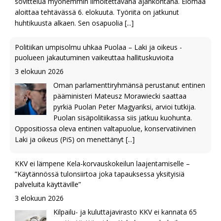
sovittelua myöhemmin ilmoitettavana ajankohtana. Elomaa
aloittaa tehtävässä 6. elokuuta. Työriita on jatkunut
huhtikuusta alkaen. Sen osapuolia
[...]
Politiikan umpisolmu uhkaa Puolaa – Laki ja oikeus -
puolueen jakautuminen vaikeuttaa hallituskuvioita
3 elokuun 2026
Oman parlamenttiryhmänsä perustanut entinen
pääministeri Mateusz Morawiecki saattaa
pyrkiä Puolan Peter Magyariksi, arvioi tutkija.
Puolan sisäpolitiikassa siis jatkuu kuohunta.
Oppositiossa oleva entinen valtapuolue, konservatiivinen
Laki ja oikeus (PiS) on menettänyt
[...]
KKV ei lämpene Kela-korvauskokeilun laajentamiselle –
”Käytännössä tulonsiirtoa joka tapauksessa yksityisiä
palveluita käyttäville”
3 elokuun 2026
Kilpailu- ja kuluttajavirasto KKV ei kannata 65