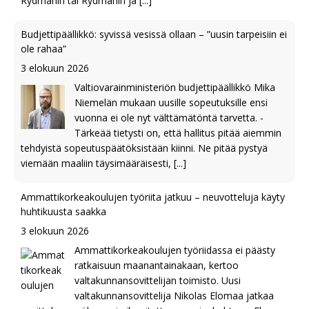
Rydmanin tai Rydmanin ja
[...]
Budjettipäällikkö: syvissä vesissä ollaan – ”uusin tarpeisiin ei
ole rahaa”
3 elokuun 2026
Valtiovarainministeriön budjettipäällikkö Mika
Niemelän mukaan uusille sopeutuksille ensi
vuonna ei ole nyt välttämätöntä tarvetta. -
Tärkeää tietysti on, että hallitus pitää aiemmin
tehdyistä sopeutuspäätöksistään kiinni. Ne pitää pystyä
viemään maaliin täysimääräisesti,
[...]
Ammattikorkeakoulujen työriita jatkuu – neuvotteluja käyty
huhtikuusta saakka
3 elokuun 2026
Ammattikorkeakoulujen työriidassa ei päästy
ratkaisuun maanantainakaan, kertoo
valtakunnansovittelijan toimisto. Uusi
valtakunnansovittelija Nikolas Elomaa jatkaa