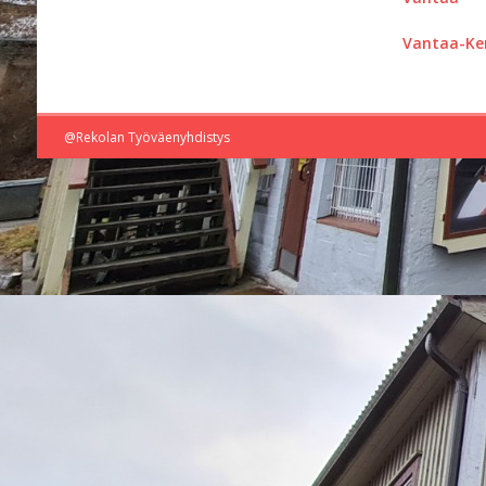
Vantaa-Ker
@Rekolan Työväenyhdistys