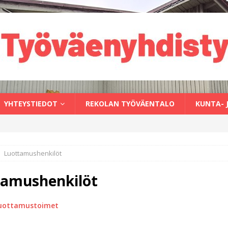
YHTEYSTIEDOT
REKOLAN TYÖVÄENTALO
KUNTA- 
Luottamushenkilöt
tamushenkilöt
luottamustoimet